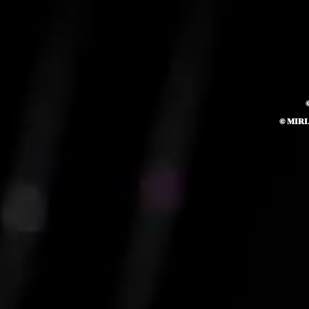
© MIR