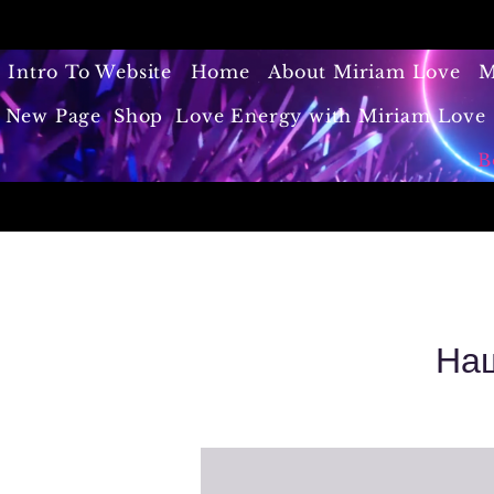
Intro To Website
Home
About Miriam Love
M
New Page
Shop
Love Energy with Miriam Love 
B
Наш