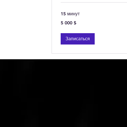
15 минут
5 000
5 000 $
долларов
США
Записаться